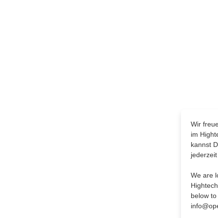
Wir freu
im Hight
kannst D
jederzei
We are l
Hightech
below to 
info@op