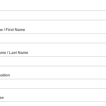
e / First Name
me / Last Name
sation
einer Organisation angehörst, bitte sage uns welcher. / If you belong to
ion, please tell us which one.
se