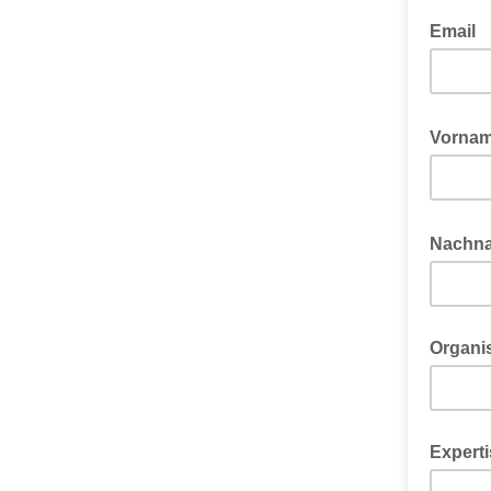
Email
Vornam
Nachna
Organi
Falls du 
organizat
Experti