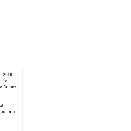
ar 2019
ular
st Du uns
at
the form