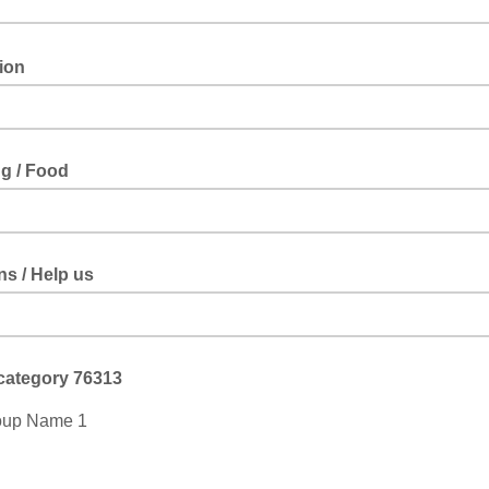
 bitte wissen, welche Expertise oder Kompetenzen du an die Hackdays 
tell us, what skill set or expertise you are bringing to the Hackdays.
tion
be deine Motivation zum mitmachen: Was möchtest du an den Hackda
n? / Describe your motivation to participate: What do you want to achiev
g / Food
s?
ss uns wissen, was du nicht essen kannst. / Please let us know what you 
ns / Help us
 wo hast du von den Energy Data Hackdays gehört? / How or where di
ut the Energy Data Hackdays?
category 76313
oup Name 1